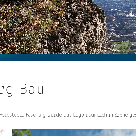
rg Bau
otostudio Fasching wurde das Logo räumlich in Szene ges